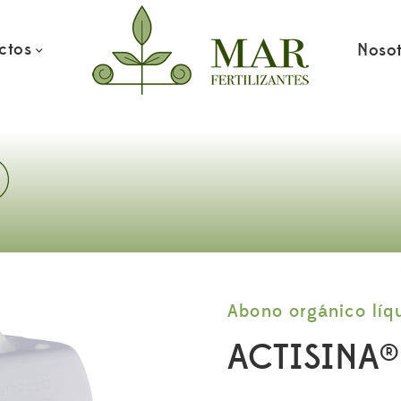
ctos
Nosot
®
Abono orgánico líq
ACTISINA®