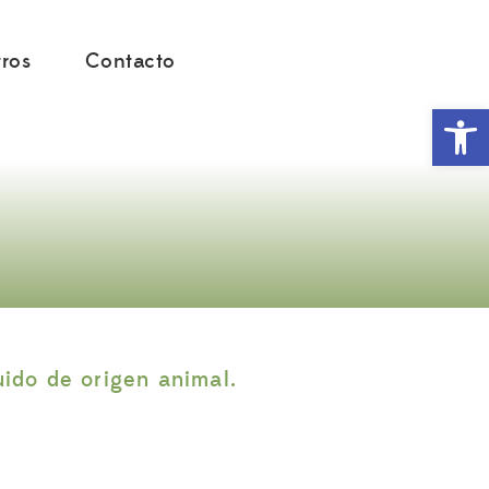
Home
>
ACTISINA
ros
Contacto
Abr
uido de origen animal.