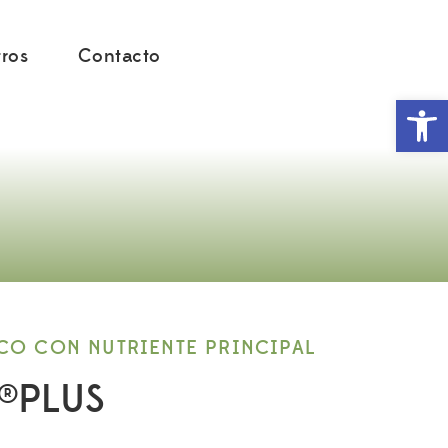
Home
>
FOSFIMOL®PLUS
ros
Contacto
Abr
O CON NUTRIENTE PRINCIPAL
®PLUS