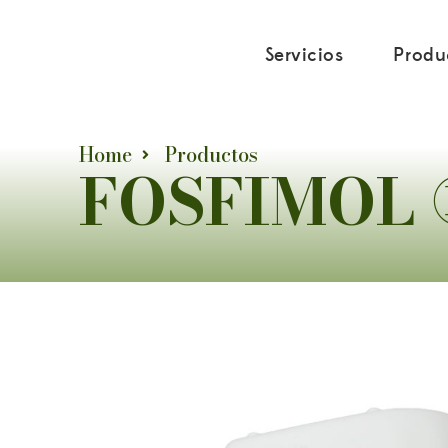
FOSFIMOL®PL
Servicios
Produ
Home
Productos
FOSFIMOL 